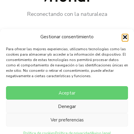
Reconectando con la naturaleza
Contacta con nosotros
Gestionar consentimiento
hola@munai.life
Para ofrecer las mejores experiencias, utilizamos tecnologías como las
cookies para almacenar y/o acceder a la información del dispositivo. El
consentimiento de estas tecnologías nos permitirá procesar datos
como el comportamiento de navegación o las identificaciones únicas en
este sitio. No consentir o retirar el consentimiento, puede afectar
negativamente a ciertas características y funciones.
Política de cookies (UE)
Aviso legal
Política de privacidad
Aceptar
Denegar
Ver preferencias
Copyright © 2026 MUNAI. Powered by MUNAI.
Política de cookies
Política de privacidad
Aviso legal